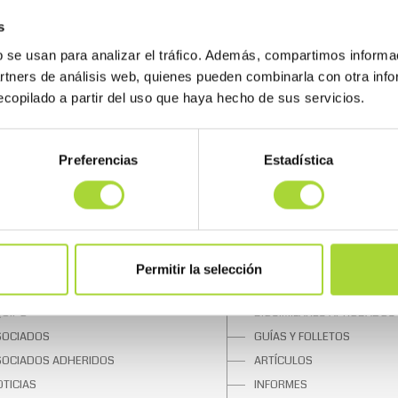
s
b se usan para analizar el tráfico. Además, compartimos informa
artners de análisis web, quienes pueden combinarla con otra inf
copilado a partir del uso que haya hecho de sus servicios.
Preferencias
Estadística
 BIOSIM
SOBRE LOS BIOSIMILARES
UIÉNES SOMOS
¿QUÉ SON?
Permitir la selección
NTA DIRECTIVA
UNA OPORTUNIDAD
QUIPO
BIOSIMILARES APROBADOS
SOCIADOS
GUÍAS Y FOLLETOS
SOCIADOS ADHERIDOS
ARTÍCULOS
TICIAS
INFORMES