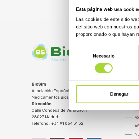
Esta página web usa cookie
Las cookies de este sitio we
del sitio web con nuestros p
proporcionado o que hayan re
Selección
Necesario
de
consentimiento
SOBRE
BioSim
Asociación Española de
Q
Denegar
Medicamentos Biosimilares
JU
Dirección
E
Calle Condesa de Venadito, 1
28027 Madrid
A
Teléfono : +34 91 864 31 32
A
NO