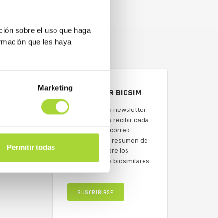
ción sobre el uso que haga
ormación que les haya
Marketing
NEWSLETTER BIOSIM
Suscríbete a la newsletter
de BioSim para recibir cada
semana en tu correo
electrónico un resumen de
Permitir todas
actualidad sobre los
medicamentos biosimilares.
SUSCRIBIRSE