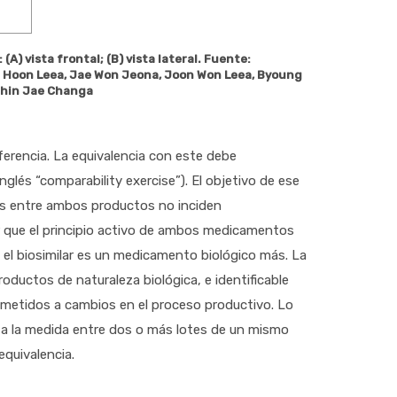
(A) vista frontal; (B) vista lateral. Fuente:
 Hoon Leea, Jae Won Jeona, Joon Won Leea, Byoung
 Shin Jae Changa
eferencia. La equivalencia con este debe
glés “comparability exercise”). El objetivo de ese
tes entre ambos productos no inciden
tar que el principio activo de ambos medicamentos
, el biosimilar es un medicamento biológico más. La
roductos de naturaleza biológica, e identificable
metidos a cambios en el proceso productivo. Lo
d” a la medida entre dos o más lotes de un mismo
equivalencia.