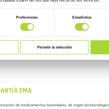
copilado a partir del uso que haya hecho de sus servicios.
ostración de equivalencia entre medicamentos que no tiene un o
Preferencias
Estadística
ducto original de síntesis química (o «molécula pequeña») con el 
a y exhaustiva puesto que es posible generar principios activos d
tura. Si bien la base legal sobre la que se asientan es equiparabl
co. De igual manera, no es científicamente aconsejable hablar de 
Permitir la selección
ANTÍA EMA
orización de medicamentos biosimilares, de origen biotecnológico