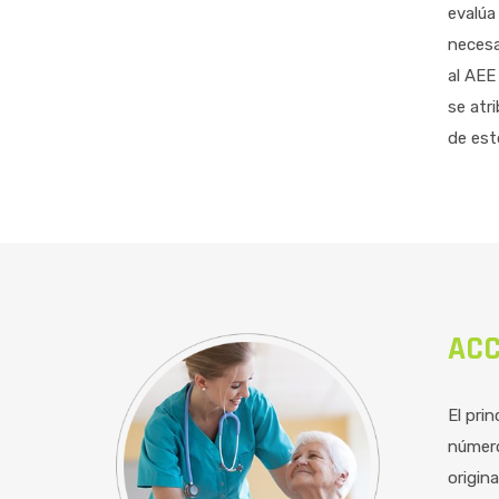
evalúa
necesa
al AEE
se atr
de est
ACC
El prin
número
origin