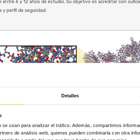
 entre 6 y 12 años de estudio. Su objetivo es acreditar con suf
a y perfil de seguridad.
Detalles
s
b se usan para analizar el tráfico. Además, compartimos informa
ativa entre un anticuerpo monoclonal biológico y una molécula de á
artners de análisis web, quienes pueden combinarla con otra inf
’s Biosimilars Program. Steven Kozlowski, M.D., Janet Woodcock, M.
n, M.D., M.P.H.