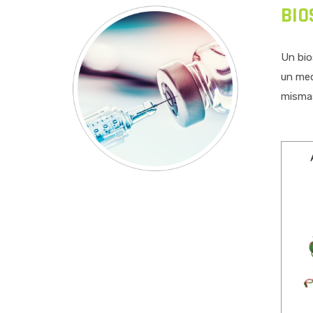
BIO
Un bio
un med
mismas