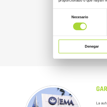
proporcionado o que hayan re
Selección
La dem
Necesario
de
consentimiento
el pro
extens
estruc
genéri
Denegar
GAR
La aut