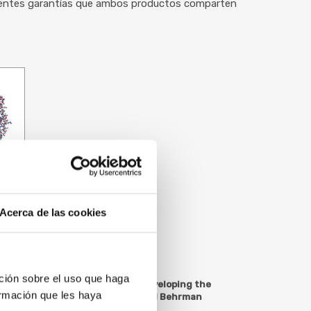
icientes garantías que ambos productos comparten
Acerca de las cookies
ción sobre el uso que haga
cido acetilsalicílico. Fuente: Developing the
ormación que les haya
D., Karen Midthun, M.D., and Rachel Behrman