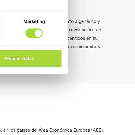
rigen biológico, como un candidato a genérico y
Marketing
que se compara, no requiere de una evaluación tan
e síntesis química virtualmente idénticos en su
e, no deben confundirse los conceptos biosimilar y
biogenéricos.
Permitir todas
, en los países del Área Económica Europea (AEE),