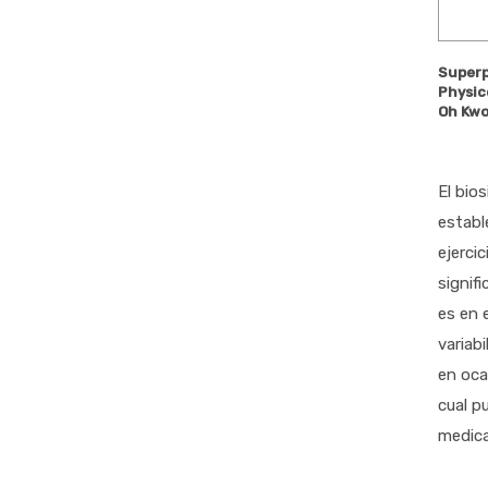
Superpo
Physic
Oh Kwo
El bio
establ
ejerci
signif
es en 
variab
en oca
cual p
medica