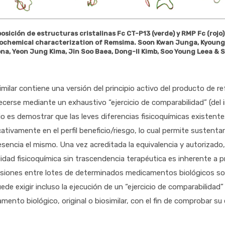
sición de estructuras cristalinas Fc CT-P13 (verde) y RMP Fc (rojo): 
ochemical characterization of Remsima. Soon Kwan Junga, Kyoung
na, Yeon Jung Kima, Jin Soo Baea, Dong-Il Kimb, Soo Young Leea &
similar contiene una versión del principio activo del producto de r
ecerse mediante un exhaustivo “ejercicio de comparabilidad” (del in
cio es demostrar que las leves diferencias fisicoquímicas existen
icativamente en el perfil beneficio/riesgo, lo cual permite susten
esencia el mismo. Una vez acreditada la equivalencia y autorizado
ilidad fisicoquímica sin trascendencia terapéutica es inherente a p
siones entre lotes de determinados medicamentos biológicos so
uede exigir incluso la ejecución de un “ejercicio de comparabilida
mento biológico, original o biosimilar, con el fin de comprobar su 