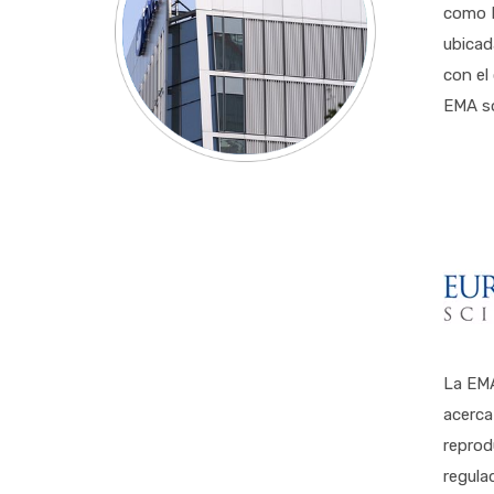
como E
ubicad
con el
EMA so
La EMA
acerca
reprod
regula