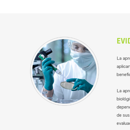
EVI
La apr
aplican
benefi
La apr
biológ
depend
de sus
evalua