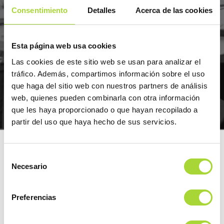
Consentimiento
Detalles
Acerca de las cookies
Esta página web usa cookies
Las cookies de este sitio web se usan para analizar el
tráfico. Además, compartimos información sobre el uso
JUNTA
que haga del sitio web con nuestros partners de análisis
web, quienes pueden combinarla con otra información
DIRECTIVA
que les haya proporcionado o que hayan recopilado a
partir del uso que haya hecho de sus servicios.
1
Selección
Necesario
de
JUNTA DIRECTIVA
consentimiento
20 AÑOS DEL PRIMER BIOSIMILAR
Preferencias
El órgano ejecutivo de la Asociación recae en la
Junta Directiva, que trabaja bajo las directrices y
“Nadie imaginaba algo SIMILAR”: Los biosimilares celebran
decisiones de la Asamblea General. Está