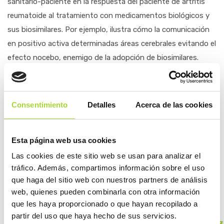
sanitario-paciente en la respuesta del paciente de artritis
reumatoide al tratamiento con medicamentos biológicos y
sus biosimilares. Por ejemplo, ilustra cómo la comunicación
en positivo activa determinadas áreas cerebrales evitando el
efecto nocebo, enemigo de la adopción de biosimilares.
También se comparan dos estrategias de switch de
medicamento original a biosimilar: BIO-SPAN (etanercept) y
BIO-SWICTH (infliximab). La primera, con un programa de
Consentimiento
Detalles
Acerca de las cookies
comunicación más elaborado (carta al paciente, información
sobre eficiencia, habilidades comunicativas de los
Esta página web usa cookies
profesionales, etc.) mostró mejores resultados, lo que una
vez más constata la importancia del aspecto comunicativo
Las cookies de este sitio web se usan para analizar el
tráfico. Además, compartimos información sobre el uso
a la hora de abordar un programa de cambio
que haga del sitio web con nuestros partners de análisis
SMOLEN JS. ET AL. PATIENT PERSPECTIVES ON THE BRITISH
web, quienes pueden combinarla con otra información
COLUMBIA BIOSIMILARS INITIATIVE: A QUALITATIVE
que les haya proporcionado o que hayan recopilado a
DESCRIPTIVE STUDY. RMD OPEN. 2021;7:E001637
partir del uso que haya hecho de sus servicios.