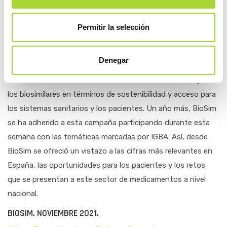
Durante la primera semana de noviembre se celebró a nivel
global la iniciativa de concienciación sobre los
Permitir la selección
medicamentos biosimilares denominada Global Biosimilars
Week. Esta campaña de comunicación, promovida por la
Denegar
International Generics and Biosimilars Medicines (IGBA),
busca acercar las nociones básicas así como las ventajas de
los biosimilares en términos de sostenibilidad y acceso para
los sistemas sanitarios y los pacientes. Un año más, BioSim
se ha adherido a esta campaña participando durante esta
semana con las temáticas marcadas por IGBA. Así, desde
BioSim se ofreció un vistazo a las cifras más relevantes en
España, las oportunidades para los pacientes y los retos
que se presentan a este sector de medicamentos a nivel
nacional.
BIOSIM. NOVIEMBRE 2021.