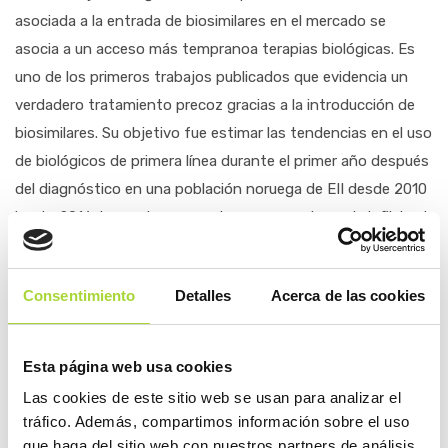
asociada a la entrada de biosimilares en el mercado se
asocia a un acceso más tempranoa terapias biológicas. Es
uno de los primeros trabajos publicados que evidencia un
verdadero tratamiento precoz gracias a la introducción de
biosimilares. Su objetivo fue estimar las tendencias en el uso
de biológicos de primera línea durante el primer año después
del diagnóstico en una población noruega de EII desde 2010
hasta 2016. Los autores concluyeron que el uso de infliximab
como biológico de primera línea aumentó tras la aprobación
del infliximab biosimilar en 2013.
Consentimiento
Detalles
Acerca de las cookies
ANISHDAHL ET AL. JULIO 2021, SCAND J GASTROENTEROL.
https://pubmed.ncbi.nlm.nih.gov/34320885/
Esta página web usa cookies
4
Las cookies de este sitio web se usan para analizar el
Infografías
tráfico. Además, compartimos información sobre el uso
que haga del sitio web con nuestros partners de análisis