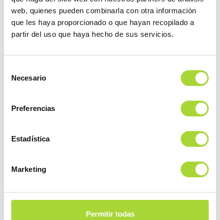
Participación de BioSim en la Global
web, quienes pueden combinarla con otra información
Biosimilars Week
que les haya proporcionado o que hayan recopilado a
partir del uso que haya hecho de sus servicios.
Selección
Necesario
de
consentimiento
Preferencias
Estadística
Marketing
Permitir todas