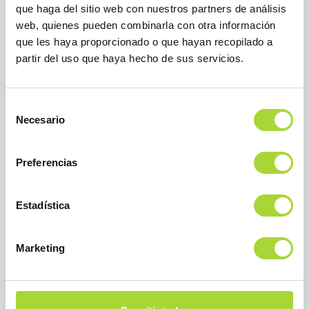
que haga del sitio web con nuestros partners de análisis
BioSim
web, quienes pueden combinarla con otra información
Asociación Española de Medicamentos Biosimilares
Dirección
que les haya proporcionado o que hayan recopilado a
Calle Condesa de Venadito, 1
partir del uso que haya hecho de sus servicios.
28027 Madrid
Teléfono : +34 91 864 31 32
Selección
Necesario
de
consentimiento
Preferencias
Estadística
SOBRE BIOSIM
Marketing
QUIÉNES SOMOS
JUNTA DIRECTIVA
EQUIPO