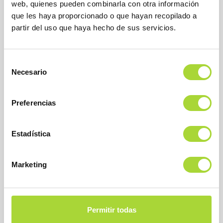
web, quienes pueden combinarla con otra información
Calle Condesa de Venadito, 1
que les haya proporcionado o que hayan recopilado a
28027 Madrid
partir del uso que haya hecho de sus servicios.
Teléfono : +34 91 864 31 32
Selección
Necesario
de
consentimiento
Preferencias
Estadística
SOBRE BIOSIM
Marketing
QUIÉNES SOMOS
JUNTA DIRECTIVA
EQUIPO
ASOCIADOS
Permitir todas
ASOCIADOS ADHERIDOS