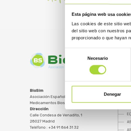
Esta página web usa cookie
Las cookies de este sitio we
del sitio web con nuestros p
proporcionado o que hayan re
Selección
Necesario
de
consentimiento
SOBRE
BioSim
Denegar
Asociación Española de
Q
Medicamentos Biosimilares
JU
Dirección
E
Calle Condesa de Venadito, 1
28027 Madrid
A
Teléfono : +34 91 864 31 32
A