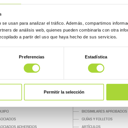
s
b se usan para analizar el tráfico. Además, compartimos informa
artners de análisis web, quienes pueden combinarla con otra inf
copilado a partir del uso que haya hecho de sus servicios.
Preferencias
Estadística
 BIOSIM
SOBRE LOS BIOSIMILARES
Permitir la selección
UIÉNES SOMOS
¿QUÉ SON?
NTA DIRECTIVA
UNA OPORTUNIDAD
QUIPO
BIOSIMILARES APROBADOS
SOCIADOS
GUÍAS Y FOLLETOS
SOCIADOS ADHERIDOS
ARTÍCULOS