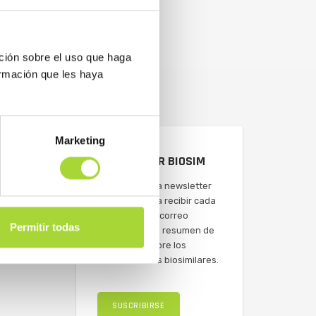
ción sobre el uso que haga
ormación que les haya
Marketing
NEWSLETTER BIOSIM
Suscríbete a la newsletter
de BioSim para recibir cada
semana en tu correo
Permitir todas
electrónico un resumen de
actualidad sobre los
medicamentos biosimilares.
SUSCRIBIRSE