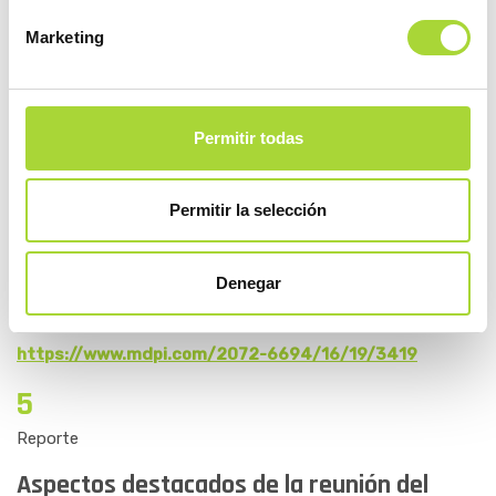
específicamente la seguridad del intercambio entre el
Marketing
medicamento de referencia y un biosimilar o entre
diferentes biosimilares. Los hallazgos sugieren que estos
intercambios no incrementan significativamente los riesgos
Permitir todas
de reacciones adversas. Por tanto, el estudio respalda la
seguridad de los biosimilares de rituximab y sugiere que su
Permitir la selección
uso puede ayudar a reducir costes sin comprometer la
seguridad de los pacientes en patologías
oncohematológicas.
Denegar
CANCERS
https://www.mdpi.com/2072-6694/16/19/3419
5
Reporte
Aspectos destacados de la reunión del