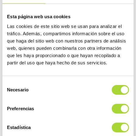
v=57ryLJhNbIM&t=1875s
4
Esta página web usa cookies
Artículo científico
Las cookies de este sitio web se usan para analizar el
tráfico. Además, compartimos información sobre el uso
La importancia de los datos del mundo real
que haga del sitio web con nuestros partners de análisis
en la evaluación de la seguridad de los
web, quienes pueden combinarla con otra información
biosimilares: Un estudio descriptivo de la
que les haya proporcionado o que hayan recopilado a
práctica clínica en una población
partir del uso que haya hecho de sus servicios.
oncohematológica italiana
Selección
El artículo demuestra, gracias a datos de práctica clínica real,
Necesario
de
la seguridad del uso de los biosimilares, centrándose en el
consentimiento
uso de rituximab en una población italiana de pacientes con
Preferencias
enfermedades oncohematológicas, como el linfoma no
Hodgkin y la leucemia linfocítica crónica. Este estudio, que
incluyó a 505 pacientes, analizó tanto el uso de rituximab de
Estadística
referencia como de dos de sus biosimilares, investigando