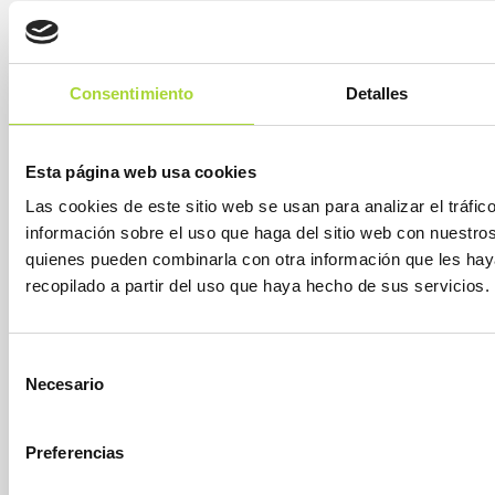
QUIÉNES SOMOS
JUNTA DIRECTIVA
Consentimiento
Detalles
EQUIPO
ASOCIADOS
ASOCIADOS ADHERIDOS
Esta página web usa cookies
NOTICIAS
Las cookies de este sitio web se usan para analizar el tráf
CONTACTAR
información sobre el uso que haga del sitio web con nuestros
quienes pueden combinarla con otra información que les ha
recopilado a partir del uso que haya hecho de sus servicios.
SOBRE LOS BIOSIMILARES
¿QUÉ SON?
Selección
UNA OPORTUNIDAD
Necesario
de
BIOSIMILARES APROBADOS
consentimiento
GUÍAS Y FOLLETOS
Preferencias
ARTÍCULOS