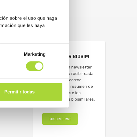
ción sobre el uso que haga
ormación que les haya
Marketing
NEWSLETTER BIOSIM
Suscríbete a la newsletter
de BioSim para recibir cada
semana en tu correo
electrónico un resumen de
Permitir todas
actualidad sobre los
medicamentos biosimilares.
SUSCRIBIRSE