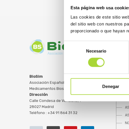
Esta página web usa cookie
Las cookies de este sitio we
del sitio web con nuestros p
proporcionado o que hayan re
Selección
Necesario
de
consentimiento
SOBRE
BioSim
Asociación Española de
Q
Denegar
Medicamentos Biosimilares
JU
Dirección
E
Calle Condesa de Venadito, 1
28027 Madrid
A
Teléfono : +34 91 864 31 32
A
NO