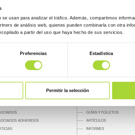
s
b se usan para analizar el tráfico. Además, compartimos informa
artners de análisis web, quienes pueden combinarla con otra inf
copilado a partir del uso que haya hecho de sus servicios.
Preferencias
Estadística
 BIOSIM
SOBRE LOS BIOSIMILARES
UIÉNES SOMOS
¿QUÉ SON?
Permitir la selección
NTA DIRECTIVA
UNA OPORTUNIDAD
QUIPO
BIOSIMILARES APROBADOS
SOCIADOS
GUÍAS Y FOLLETOS
SOCIADOS ADHERIDOS
ARTÍCULOS
TICIAS
INFORMES