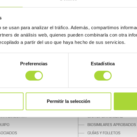
s
b se usan para analizar el tráfico. Además, compartimos informa
artners de análisis web, quienes pueden combinarla con otra inf
copilado a partir del uso que haya hecho de sus servicios.
Preferencias
Estadística
 BIOSIM
SOBRE LOS BIOSIMILARES
Permitir la selección
UIÉNES SOMOS
¿QUÉ SON?
NTA DIRECTIVA
UNA OPORTUNIDAD
QUIPO
BIOSIMILARES APROBADOS
SOCIADOS
GUÍAS Y FOLLETOS