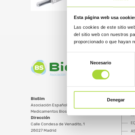
Esta página web usa cookie
Las cookies de este sitio we
del sitio web con nuestros p
proporcionado o que hayan re
Selección
Necesario
de
consentimiento
SOBRE
BioSim
Denegar
Asociación Española de
Q
Medicamentos Biosimilares
JU
Dirección
E
Calle Condesa de Venadito, 1
28027 Madrid
A