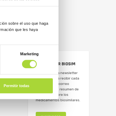
ción sobre el uso que haga
ormación que les haya
Marketing
NEWSLETTER BIOSIM
Suscríbete a la newsletter
de BioSim para recibir cada
semana en tu correo
Permitir todas
electrónico un resumen de
actualidad sobre los
medicamentos biosimilares.