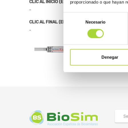
CLIC AL INICIO (EN PLUMA)
proporcionado o que hayan re
-
Selección
CLIC AL FINAL (EN PLUMA)
Necesario
de
consentimiento
-
Denegar