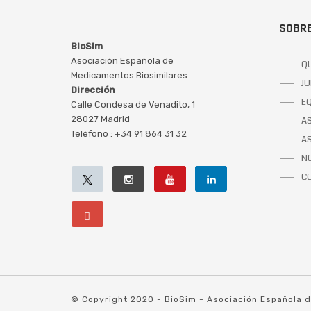
SOBRE
BioSim
Asociación Española de
Q
Medicamentos Biosimilares
JU
Dirección
E
Calle Condesa de Venadito, 1
28027 Madrid
A
Teléfono : +34 91 864 31 32
A
NO
C
© Copyright 2020 - BioSim - Asociación Española 