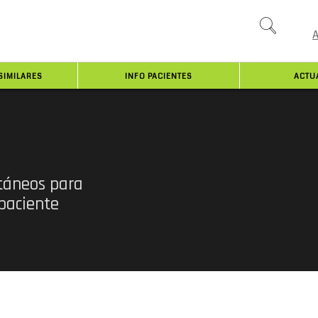
SIMILARES
INFO PACIENTES
ACTU
táneos para
paciente