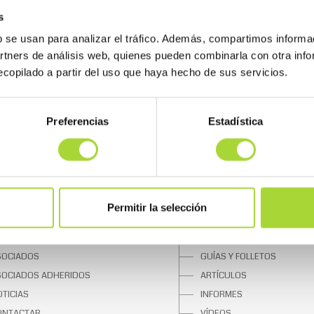
s
b se usan para analizar el tráfico. Además, compartimos informa
artners de análisis web, quienes pueden combinarla con otra inf
copilado a partir del uso que haya hecho de sus servicios.
Preferencias
Estadística
 BIOSIM
SOBRE LOS BIOSIMILARES
UIÉNES SOMOS
¿QUÉ SON?
Permitir la selección
NTA DIRECTIVA
UNA OPORTUNIDAD
QUIPO
BIOSIMILARES APROBADOS
SOCIADOS
GUÍAS Y FOLLETOS
SOCIADOS ADHERIDOS
ARTÍCULOS
TICIAS
INFORMES
ONTACTAR
VÍDEOS