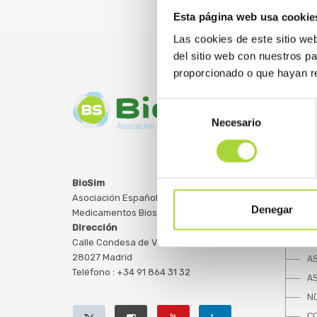
Esta página web usa cookie
Las cookies de este sitio we
del sitio web con nuestros p
proporcionado o que hayan re
Selección
Necesario
de
consentimiento
SOBRE
BioSim
Asociación Española de
Q
Denegar
Medicamentos Biosimilares
JU
Dirección
E
Calle Condesa de Venadito, 1
28027 Madrid
A
Teléfono : +34 91 864 31 32
A
NO
C