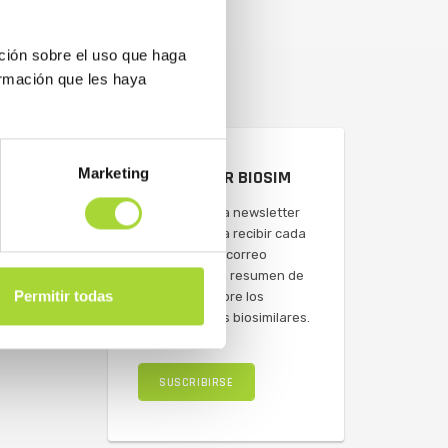
ción sobre el uso que haga
ormación que les haya
Marketing
NEWSLETTER BIOSIM
Suscríbete a la newsletter
de BioSim para recibir cada
semana en tu correo
electrónico un resumen de
Permitir todas
actualidad sobre los
medicamentos biosimilares.
SUSCRIBIRSE