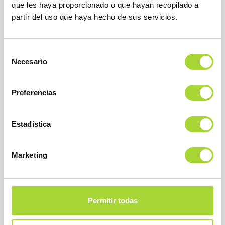
que les haya proporcionado o que hayan recopilado a
Teléfono : +34 91 864 31 32
partir del uso que haya hecho de sus servicios.
Selección
Necesario
de
consentimiento
Preferencias
SOBRE BIOSIM
Estadística
QUIÉNES SOMOS
Marketing
JUNTA DIRECTIVA
EQUIPO
ASOCIADOS
ASOCIADOS ADHERIDOS
Permitir todas
NOTICIAS