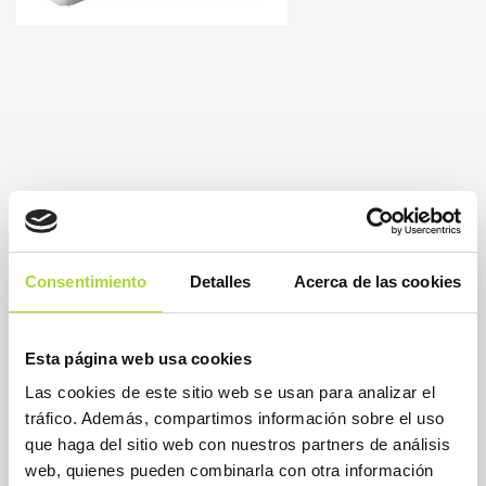
Consentimiento
Detalles
Acerca de las cookies
Esta página web usa cookies
Las cookies de este sitio web se usan para analizar el
BioSim
Asociación Española de Medicamentos Biosimilares
tráfico. Además, compartimos información sobre el uso
Dirección
que haga del sitio web con nuestros partners de análisis
Calle Condesa de Venadito, 1
web, quienes pueden combinarla con otra información
28027 Madrid