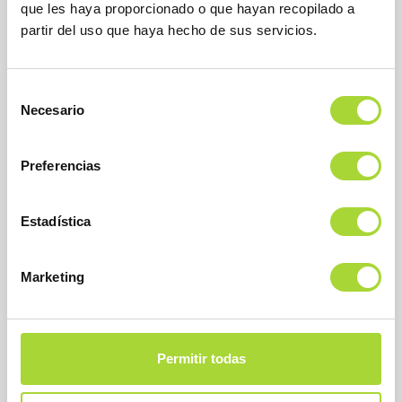
que les haya proporcionado o que hayan recopilado a
Teléfono : +34 91 864 31 32
partir del uso que haya hecho de sus servicios.
Selección
Necesario
de
consentimiento
Preferencias
SOBRE BIOSIM
Estadística
QUIÉNES SOMOS
Marketing
JUNTA DIRECTIVA
EQUIPO
ASOCIADOS
ASOCIADOS ADHERIDOS
Permitir todas
NOTICIAS