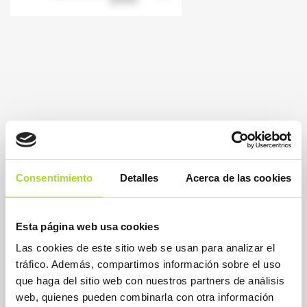
Consentimiento
Detalles
Acerca de las cookies
Esta página web usa cookies
Las cookies de este sitio web se usan para analizar el
BioSim
Asociación Española de Medicamentos Biosimilares
tráfico. Además, compartimos información sobre el uso
Dirección
que haga del sitio web con nuestros partners de análisis
Calle Condesa de Venadito, 1
web, quienes pueden combinarla con otra información
28027 Madrid