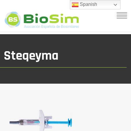
Spanish
Steqeyma