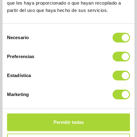
que les haya proporcionado o que hayan recopilado a
Teléfono : +34 91 864 31 32
partir del uso que haya hecho de sus servicios.
Selección
Necesario
de
consentimiento
Preferencias
SOBRE BIOSIM
Estadística
QUIÉNES SOMOS
Marketing
JUNTA DIRECTIVA
EQUIPO
ASOCIADOS
ASOCIADOS ADHERIDOS
Permitir todas
NOTICIAS