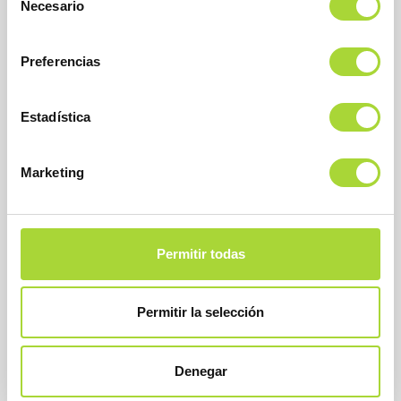
Necesario
de
consentimiento
Preferencias
BioSim
Estadística
Asociación Española de Medicamentos Biosimilares
Dirección
Calle Condesa de Venadito, 1
Marketing
28027 Madrid
Teléfono : +34 91 864 31 32
Permitir todas
Permitir la selección
Denegar