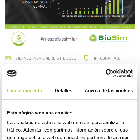
VIERNES, NOVIEMBRE 6TH, 2020
INFOGRAFÍAS
,
Infografía sobre las autorizaciones de biosimilares en
España. Fecha de autorización de cada principio activo y
Consentimiento
Detalles
Acerca de las cookies
número de autorizaciones desde 2006 hasta 2020.
ABRIR
Esta página web usa cookies
Las cookies de este sitio web se usan para analizar el
tráfico. Además, compartimos información sobre el uso
COMPARTIR
que haga del sitio web con nuestros partners de análisis