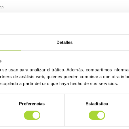
OR
a decidida por el uso de los medicamentos biosimilares. Así lo re
oma desde 2017 por acuerdo de la Comisión Regional de Farmacia
Detalles
s
b se usan para analizar el tráfico. Además, compartimos informa
artners de análisis web, quienes pueden combinarla con otra inf
copilado a partir del uso que haya hecho de sus servicios.
Preferencias
Estadística