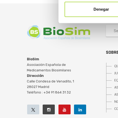
Denegar
SOBRE
BioSim
Asociación Española de
Q
Medicamentos Biosimilares
JU
Dirección
E
Calle Condesa de Venadito, 1
28027 Madrid
A
Teléfono : +34 91 864 31 32
A
NO
C