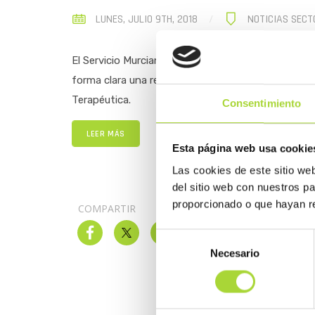
LUNES, JULIO 9TH, 2018
NOTICIAS SECT
El Servicio Murciano de Salud mantiene una apuest
forma clara una resolución de la comunidad autón
Terapéutica.
Consentimiento
LEER MÁS
Esta página web usa cookie
Las cookies de este sitio we
del sitio web con nuestros p
proporcionado o que hayan re
COMPARTIR
Selección
Necesario
de
consentimiento