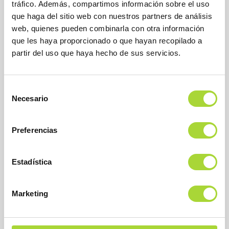
tráfico. Además, compartimos información sobre el uso
que haga del sitio web con nuestros partners de análisis
BioSim
web, quienes pueden combinarla con otra información
Asociación Española de Medicamentos Biosimilares
que les haya proporcionado o que hayan recopilado a
Dirección
partir del uso que haya hecho de sus servicios.
Calle Condesa de Venadito, 1
28027 Madrid
Teléfono : +34 91 864 31 32
Selección
Necesario
de
consentimiento
Preferencias
Estadística
SOBRE BIOSIM
Marketing
QUIÉNES SOMOS