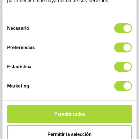
partir del uso que haya hecho de sus servicios.
Selección
Necesario
de
consentimiento
Preferencias
SOBRE BIOSIM
Estadística
QUIÉNES SOMOS
JUNTA DIRECTIVA
Marketing
EQUIPO
ASOCIADOS
ASOCIADOS ADHERIDOS
NOTICIAS
Permitir todas
CONTACTAR
Permitir la selección