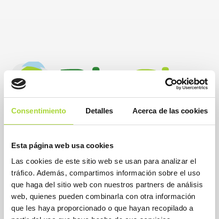
Consentimiento
Detalles
Acerca de las cookies
BioSim
Esta página web usa cookies
Asociación Española de Medicamentos Biosimilares
Las cookies de este sitio web se usan para analizar el
Dirección
tráfico. Además, compartimos información sobre el uso
Calle Condesa de Venadito, 1
que haga del sitio web con nuestros partners de análisis
28027 Madrid
web, quienes pueden combinarla con otra información
Teléfono : +34 91 864 31 32
que les haya proporcionado o que hayan recopilado a