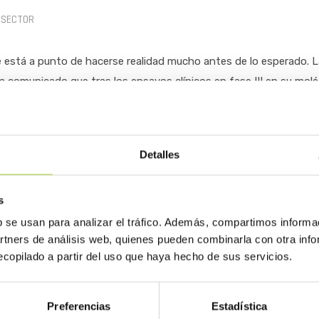
 SECTOR
ue está a punto de hacerse realidad mucho antes de lo esperado. 
comunicado que tras los ensayos clínicos en fase III en su molé
ira de AbbVie, se encuentra a las puertas de iniciar los trámites 
stados Unidos y Europa. En concreto, la compañía está a punto d
acia y perfil de seguridad similar entre BI 695501 y Humira (adali
Detalles
on lo que este fármaco biosimilar se convertiría en el primero de 
riete en el desarrollo de futuros compuestos similares a biológico
s
b se usan para analizar el tráfico. Además, compartimos informa
artners de análisis web, quienes pueden combinarla con otra inf
copilado a partir del uso que haya hecho de sus servicios.
Preferencias
Estadística