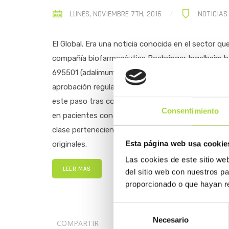
LUNES, NOVIEMBRE 7TH, 2016
NOTICIAS
El Global. Era una noticia conocida en el sector q
compañía biofarmacéutica Boehringer Ingelheim ha 
695501 (adalimumab), cuyo biológico original es Hum
aprobación regulatoria en mercados clave como E
este paso tras comprobar la equivalencia en la efic
Consentimiento
en pacientes con artritis reumatoide activa (AR). C
clase perteneciente a la compañía y ejercería de a
Esta página web usa cookie
originales.
Las cookies de este sitio we
LEER MÁS
del sitio web con nuestros p
proporcionado o que hayan re
Selección
Necesario
de
COMPARTIR