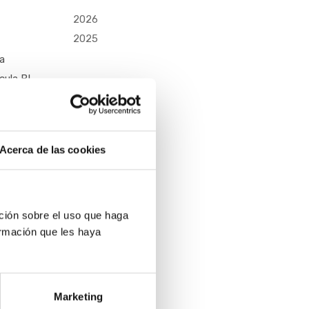
2026
2025
La
cula BI
para la
e dar
mumab)
Acerca de las cookies
su
s
ción sobre el uso que haga
ormación que les haya
Marketing