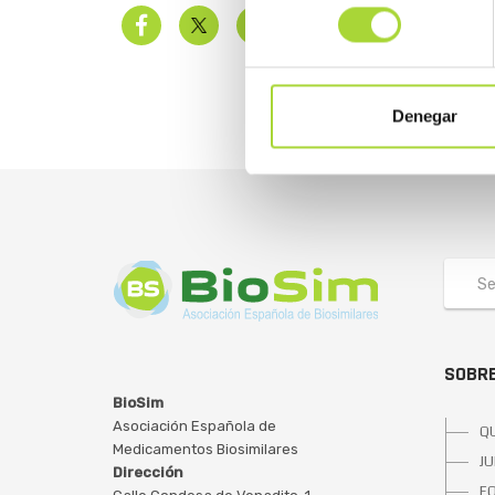
consentimiento
Denegar
SOBRE
BioSim
Asociación Española de
Q
Medicamentos Biosimilares
JU
Dirección
E