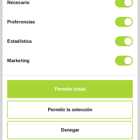
Necesario
de
consentimiento
Preferencias
Estadística
BioSim
Asociación Española de Medicamentos Biosimilares
Dirección
Marketing
Calle Condesa de Venadito, 1
28027 Madrid
Teléfono : +34 91 864 31 32
Permitir todas
Permitir la selección
Denegar