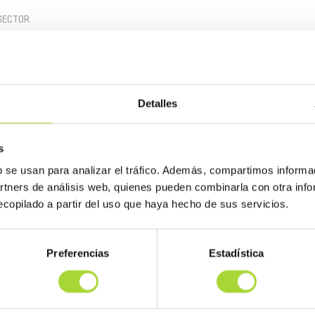
SECTOR
 y la Asociación Española de Medicamentos Biosimilares (BioSim)
sede del CSC, una sesión bajo el título “
Ganancias compartidas
.
Detalles
s
b se usan para analizar el tráfico. Además, compartimos informa
artners de análisis web, quienes pueden combinarla con otra inf
copilado a partir del uso que haya hecho de sus servicios.
Preferencias
Estadística