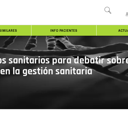
SIMILARES
INFO PACIENTES
ACTU
os sanitarios para debatir sobr
n la gestión sanitaria