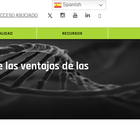
Spanish
ACCESO ASOCIADO
ALIDAD
RECURSOS
e las ventajas de las