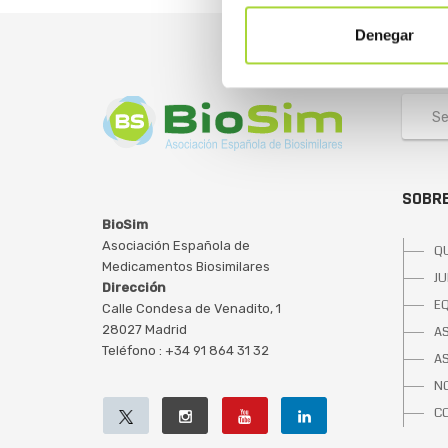
Denegar
SOBRE
BioSim
Asociación Española de
Q
Medicamentos Biosimilares
JU
Dirección
E
Calle Condesa de Venadito, 1
28027 Madrid
A
Teléfono : +34 91 864 31 32
A
NO
C