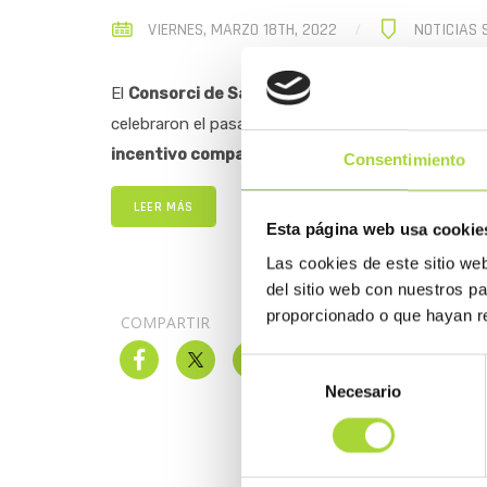
VIERNES, MARZO 18TH, 2022
NOTICIAS 
El
Consorci de Salut i Social de Catalunya
(CSC)
celebraron el pasado martes día 15 de marzo, en la 
incentivo compartido orientado a la eficiencia
”
Consentimiento
LEER MÁS
Esta página web usa cookie
Las cookies de este sitio we
del sitio web con nuestros p
proporcionado o que hayan re
COMPARTIR
Selección
Necesario
de
consentimiento