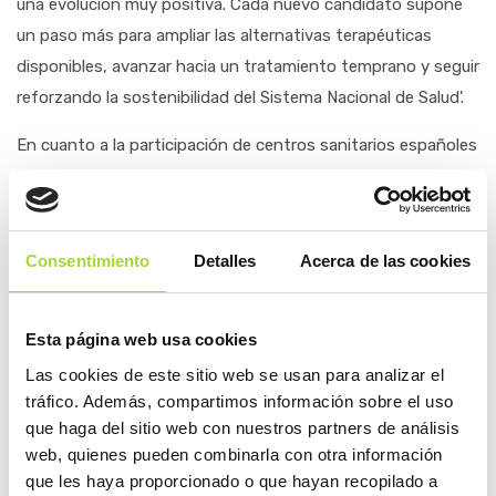
una evolución muy positiva. Cada nuevo candidato supone
un paso más para ampliar las alternativas terapéuticas
disponibles, avanzar hacia un tratamiento temprano y seguir
reforzando la sostenibilidad del Sistema Nacional de Salud'.
En cuanto a la participación de centros sanitarios españoles
en investigación clínica con biosimilares, esta edición
muestra el dinamismo propio del desarrollo de
medicamentos biosimilares. Los ensayos correspondientes
Consentimiento
Detalles
Acerca de las cookies
a omalizumab han sido completados y, por tanto, no
aparecen en esta nueva entrega que sí incorpora como
novedad el relativo a daratumumab en el Hospital
Esta página web usa cookies
Universitario Virgen Macarena de Sevilla. En resumen, se han
Las cookies de este sitio web se usan para analizar el
identificado 47 centros participantes en 96 ensayos clínicos
tráfico. Además, compartimos información sobre el uso
correspondientes a cuatro principios activos: nivolumab,
que haga del sitio web con nuestros partners de análisis
web, quienes pueden combinarla con otra información
ocrelizumab, pembrolizumab y daratumumab. Esta dinámica
que les haya proporcionado o que hayan recopilado a
demuestra la capacidad en investigación clínica de España