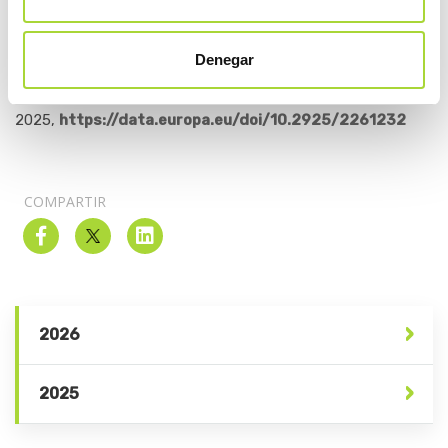
Habimana, K.,
Capacity building to support the uptake of
biosimilars in a multistakeholder approach – AUGMENT
Denegar
biosimilars – Final study report
, Publications Office of the
European Union,
2025,
https://data.europa.eu/doi/10.2925/2261232
COMPARTIR
2026
2025