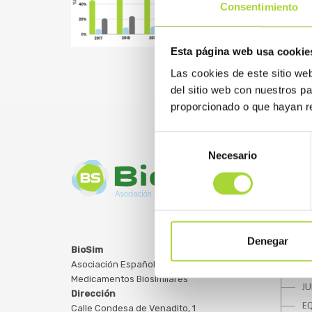
Consentimiento
Esta página web usa cookie
Las cookies de este sitio we
del sitio web con nuestros p
proporcionado o que hayan re
Selección
Necesario
de
consentimiento
SOBRE
Denegar
BioSim
Asociación Española de
Q
Medicamentos Biosimilares
JU
Dirección
E
Calle Condesa de Venadito, 1