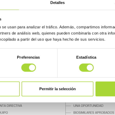
Detalles
s
b se usan para analizar el tráfico. Además, compartimos informa
artners de análisis web, quienes pueden combinarla con otra inf
copilado a partir del uso que haya hecho de sus servicios.
Preferencias
Estadística
 BIOSIM
SOBRE LOS BIOSIMILARES
Permitir la selección
UIÉNES SOMOS
¿QUÉ SON?
NTA DIRECTIVA
UNA OPORTUNIDAD
QUIPO
BIOSIMILARES APROBADOS