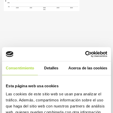
Consentimiento
Detalles
Acerca de las cookies
Esta página web usa cookies
Las cookies de este sitio web se usan para analizar el
BioSim
tráfico. Además, compartimos información sobre el uso
Asociación Española de Medicamentos Biosimilares
que haga del sitio web con nuestros partners de análisis
Dirección
web, quienes pueden combinarla con otra información
Calle Condesa de Venadito, 1