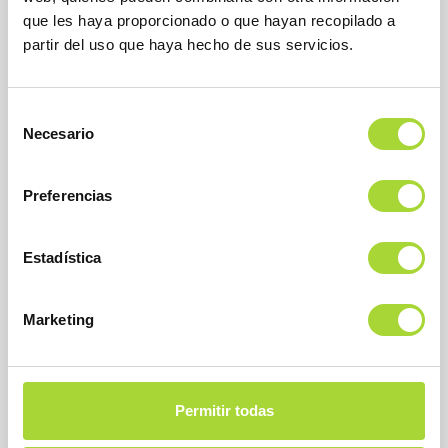
28027 Madrid
que les haya proporcionado o que hayan recopilado a
Teléfono : +34 91 864 31 32
partir del uso que haya hecho de sus servicios.
Selección
Necesario
de
consentimiento
Preferencias
SOBRE BIOSIM
Estadística
QUIÉNES SOMOS
Marketing
JUNTA DIRECTIVA
EQUIPO
ASOCIADOS
Permitir todas
ASOCIADOS ADHERIDOS
NOTICIAS