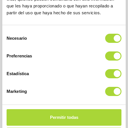
28027 Madrid
que les haya proporcionado o que hayan recopilado a
Teléfono : +34 91 864 31 32
partir del uso que haya hecho de sus servicios.
Selección
Necesario
de
consentimiento
Preferencias
SOBRE BIOSIM
Estadística
QUIÉNES SOMOS
Marketing
JUNTA DIRECTIVA
EQUIPO
ASOCIADOS
Permitir todas
ASOCIADOS ADHERIDOS
NOTICIAS