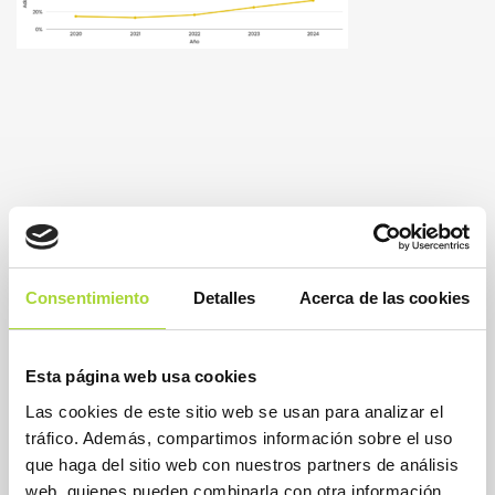
Consentimiento
Detalles
Acerca de las cookies
Esta página web usa cookies
Las cookies de este sitio web se usan para analizar el
BioSim
tráfico. Además, compartimos información sobre el uso
Asociación Española de Medicamentos Biosimilares
que haga del sitio web con nuestros partners de análisis
Dirección
web, quienes pueden combinarla con otra información
Calle Condesa de Venadito, 1