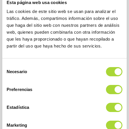
Esta página web usa cookies
Las cookies de este sitio web se usan para analizar el
tráfico. Además, compartimos información sobre el uso
que haga del sitio web con nuestros partners de análisis
web, quienes pueden combinarla con otra información
que les haya proporcionado o que hayan recopilado a
partir del uso que haya hecho de sus servicios.
BioSim
Asociación Española de Medicamentos Biosimilares
Dirección
Selección
Calle Condesa de Venadito, 1
Necesario
28027 Madrid
de
Teléfono : +34 91 864 31 32
consentimiento
Preferencias
Estadística
Marketing