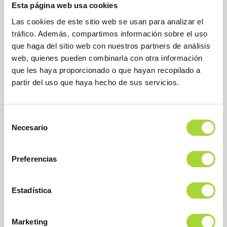
Esta página web usa cookies
Las cookies de este sitio web se usan para analizar el
tráfico. Además, compartimos información sobre el uso
que haga del sitio web con nuestros partners de análisis
web, quienes pueden combinarla con otra información
que les haya proporcionado o que hayan recopilado a
partir del uso que haya hecho de sus servicios.
BioSim
Asociación Española de Medicamentos Biosimilares
Dirección
Selección
Calle Condesa de Venadito, 1
Necesario
28027 Madrid
de
Teléfono : +34 91 864 31 32
consentimiento
Preferencias
Estadística
Marketing