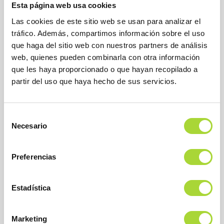
Esta página web usa cookies
Las cookies de este sitio web se usan para analizar el
tráfico. Además, compartimos información sobre el uso
que haga del sitio web con nuestros partners de análisis
web, quienes pueden combinarla con otra información
que les haya proporcionado o que hayan recopilado a
partir del uso que haya hecho de sus servicios.
BioSim
Asociación Española de Medicamentos Biosimilares
Dirección
Selección
Calle Condesa de Venadito, 1
Necesario
28027 Madrid
de
Teléfono : +34 91 864 31 32
consentimiento
Preferencias
Estadística
Marketing