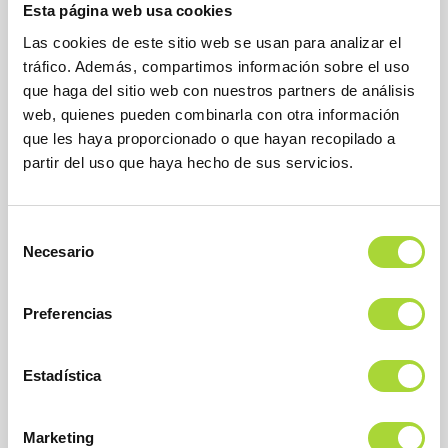
Esta página web usa cookies
Las cookies de este sitio web se usan para analizar el
tráfico. Además, compartimos información sobre el uso
que haga del sitio web con nuestros partners de análisis
web, quienes pueden combinarla con otra información
que les haya proporcionado o que hayan recopilado a
partir del uso que haya hecho de sus servicios.
BioSim
Asociación Española de Medicamentos Biosimilares
Dirección
Selección
Calle Condesa de Venadito, 1
Necesario
28027 Madrid
de
Teléfono : +34 91 864 31 32
consentimiento
Preferencias
Estadística
Marketing