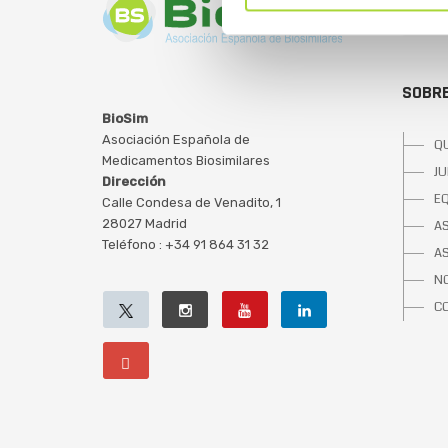
SOBRE
BioSim
Asociación Española de
Q
Medicamentos Biosimilares
JU
Dirección
E
Calle Condesa de Venadito, 1
28027 Madrid
A
Teléfono : +34 91 864 31 32
A
NO
C