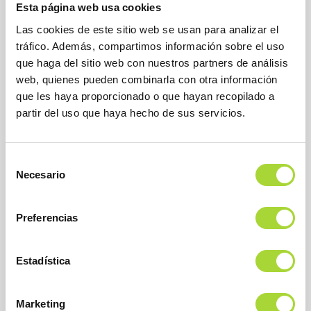
Esta página web usa cookies
Las cookies de este sitio web se usan para analizar el
tráfico. Además, compartimos información sobre el uso
que haga del sitio web con nuestros partners de análisis
web, quienes pueden combinarla con otra información
que les haya proporcionado o que hayan recopilado a
partir del uso que haya hecho de sus servicios.
BioSim
Asociación Española de Medicamentos Biosimilares
Dirección
Selección
Calle Condesa de Venadito, 1
Necesario
28027 Madrid
de
Teléfono : +34 91 864 31 32
consentimiento
Preferencias
Estadística
Marketing