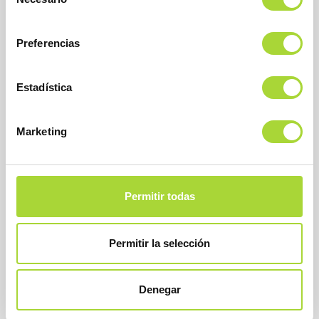
de
consentimiento
Preferencias
Estadística
BioSim
Asociación Española de Medicamentos Biosimilares
Marketing
Dirección
Calle Condesa de Venadito, 1
28027 Madrid
Teléfono : +34 91 864 31 32
Permitir todas
Permitir la selección
Denegar