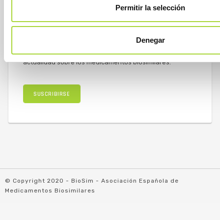
Permitir la selección
NEWSLETTER BIOSIM
Denegar
Suscríbete a la newsletter de BioSim para recibir cada
semana en tu correo electrónico un resumen de
actualidad sobre los medicamentos biosimilares.
SUSCRIBIRSE
© Copyright 2020 - BioSim - Asociación Española de
Medicamentos Biosimilares