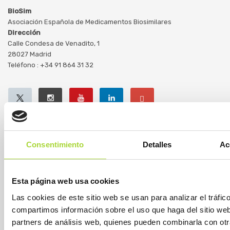
BioSim
Asociación Española de Medicamentos Biosimilares
Dirección
Calle Condesa de Venadito, 1
28027 Madrid
Teléfono : +34 91 864 31 32
Consentimiento
Detalles
Ac
SOBRE BIOSIM
Esta página web usa cookies
Las cookies de este sitio web se usan para analizar el tráfi
QUIÉNES SOMOS
compartimos información sobre el uso que haga del sitio we
JUNTA DIRECTIVA
partners de análisis web, quienes pueden combinarla con ot