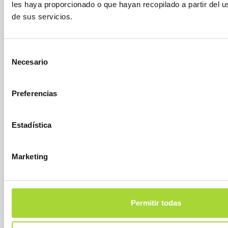
EQUIPO
les haya proporcionado o que hayan recopilado a partir del 
ASOCIADOS
de sus servicios.
ASOCIADOS ADHERIDOS
NOTICIAS
Selección
CONTACTAR
Necesario
de
consentimiento
SOBRE LOS BIOSIMILARES
Preferencias
¿QUÉ SON?
Estadística
UNA OPORTUNIDAD
BIOSIMILARES APROBADOS
Marketing
GUÍAS Y FOLLETOS
ARTÍCULOS
INFORMES
VÍDEOS
Permitir todas