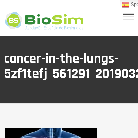
Spa
cancer-in-the-lungs-
5zf1tefj_561291_20190