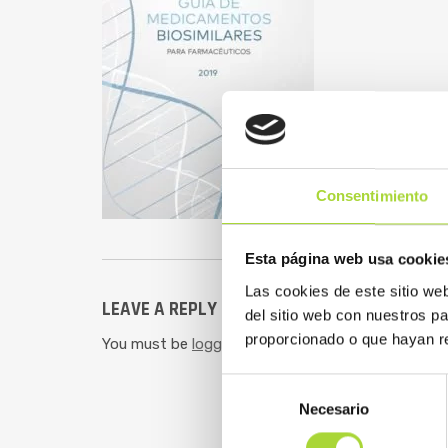
Consentimiento
Esta página web usa cookie
Las cookies de este sitio we
LEAVE A REPLY
del sitio web con nuestros p
proporcionado o que hayan re
You must be
logged in
to post a comment.
Selección
Necesario
de
consentimiento