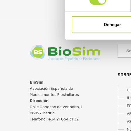
Denegar
SOBRE
BioSim
Asociación Española de
Q
Medicamentos Biosimilares
JU
Dirección
E
Calle Condesa de Venadito, 1
28027 Madrid
A
Teléfono : +34 91 864 31 32
A
NO