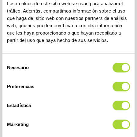
Las cookies de este sitio web se usan para analizar el
tráfico. Además, compartimos información sobre el uso
que haga del sitio web con nuestros partners de análisis
web, quienes pueden combinarla con otra información
que les haya proporcionado o que hayan recopilado a
BioSim
Asociación Española de Medicamentos Biosimilares
partir del uso que haya hecho de sus servicios.
Dirección
Calle Condesa de Venadito, 1
28027 Madrid
Selección
Teléfono : +34 91 864 31 32
Necesario
de
consentimiento
Preferencias
Estadística
Marketing
SOBRE BIOSIM