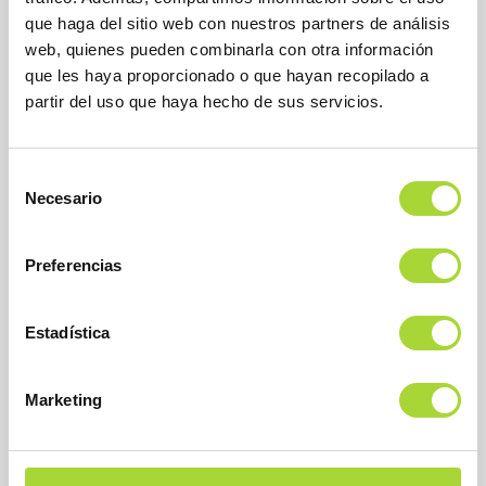
que haga del sitio web con nuestros partners de análisis
BioSim
web, quienes pueden combinarla con otra información
Asociación Española de Medicamentos Biosimilares
que les haya proporcionado o que hayan recopilado a
Dirección
partir del uso que haya hecho de sus servicios.
Calle Condesa de Venadito, 1
28027 Madrid
Teléfono : +34 91 864 31 32
Selección
Necesario
de
consentimiento
Preferencias
Estadística
SOBRE BIOSIM
Marketing
QUIÉNES SOMOS
JUNTA DIRECTIVA