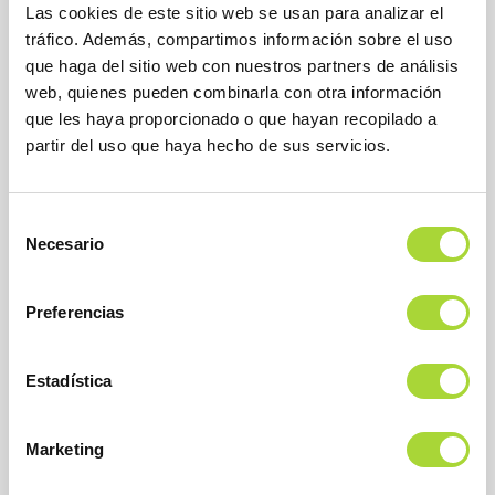
Las cookies de este sitio web se usan para analizar el
tráfico. Además, compartimos información sobre el uso
que haga del sitio web con nuestros partners de análisis
web, quienes pueden combinarla con otra información
que les haya proporcionado o que hayan recopilado a
BioSim
Asociación Española de Medicamentos Biosimilares
partir del uso que haya hecho de sus servicios.
Dirección
Calle Condesa de Venadito, 1
28027 Madrid
Selección
Teléfono : +34 91 864 31 32
Necesario
de
consentimiento
Preferencias
Estadística
Marketing
SOBRE BIOSIM