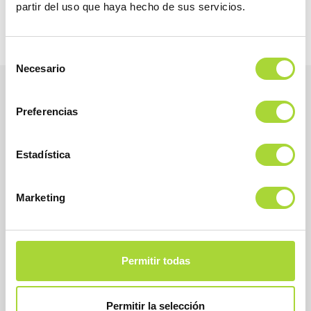
partir del uso que haya hecho de sus servicios.
Selección
Necesario
de
consentimiento
Preferencias
Estadística
Marketing
BioSim
Asociación Española de Medicamentos Biosimilares
Permitir todas
Dirección
Calle Condesa de Venadito, 1
28027 Madrid
Permitir la selección