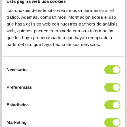
Esta página web usa cookies
Las cookies de este sitio web se usan para analizar el
tráfico. Además, compartimos información sobre el uso
que haga del sitio web con nuestros partners de análisis
web, quienes pueden combinarla con otra información
que les haya proporcionado o que hayan recopilado a
partir del uso que haya hecho de sus servicios.
BioSim
Asociación Española de Medicamentos Biosimilares
Dirección
Calle Condesa de Venadito, 1
Selección
28027 Madrid
Necesario
de
Teléfono : +34 91 864 31 32
consentimiento
Preferencias
Estadística
Marketing