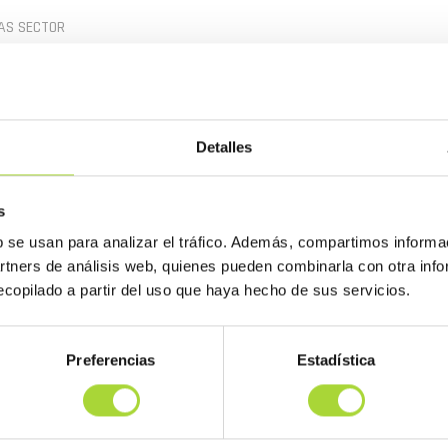
AS SECTOR
visto y dentro del ámbito actual de la Unión Europea, recibió el
a Europea de Medicamentos (EMA) para su medicamento biosimilar 
Detalles
s
b se usan para analizar el tráfico. Además, compartimos informa
artners de análisis web, quienes pueden combinarla con otra inf
copilado a partir del uso que haya hecho de sus servicios.
Preferencias
Estadística