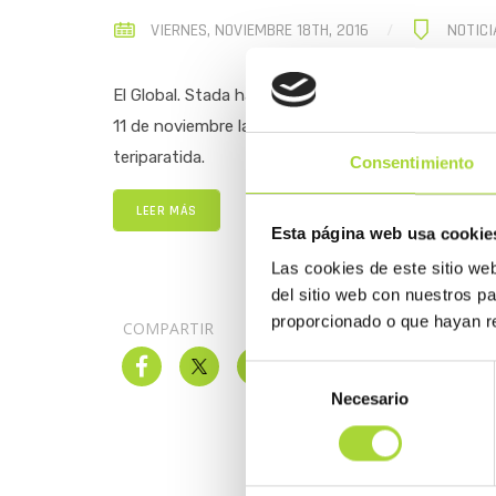
VIERNES, NOVIEMBRE 18TH, 2016
NOTICI
El Global. Stada ha anunciado que como estaba pre
11 de noviembre la opinión positiva de la Agenci
teriparatida.
Consentimiento
LEER MÁS
Esta página web usa cookie
Las cookies de este sitio we
del sitio web con nuestros p
proporcionado o que hayan re
COMPARTIR
Selección
Necesario
de
consentimiento