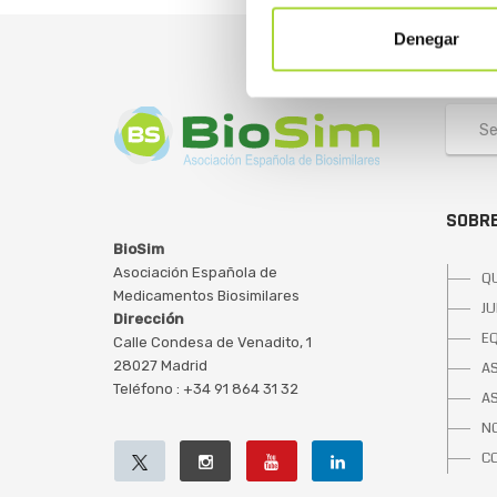
Denegar
SOBRE
BioSim
Asociación Española de
Q
Medicamentos Biosimilares
JU
Dirección
E
Calle Condesa de Venadito, 1
28027 Madrid
A
Teléfono : +34 91 864 31 32
A
NO
C