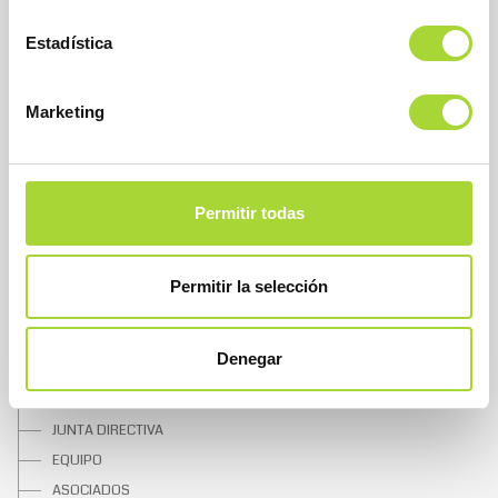
Asociación Española de Medicamentos Biosimilares
Dirección
Estadística
Calle Condesa de Venadito, 1
28027 Madrid
Teléfono : +34 91 864 31 32
Marketing
Permitir todas
Permitir la selección
SOBRE BIOSIM
Denegar
QUIÉNES SOMOS
JUNTA DIRECTIVA
EQUIPO
ASOCIADOS