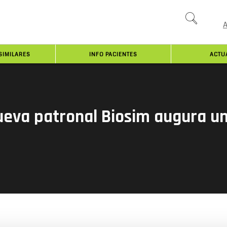
SIMILARES
INFO PACIENTES
ACTU
nueva patronal Biosim augura u