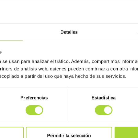
odríguez de la Cuerda será el director general. Hasta ahora son 15 
a organización empresarial.
Detalles
s
b se usan para analizar el tráfico. Además, compartimos informa
artners de análisis web, quienes pueden combinarla con otra inf
copilado a partir del uso que haya hecho de sus servicios.
Preferencias
Estadística
Permitir la selección