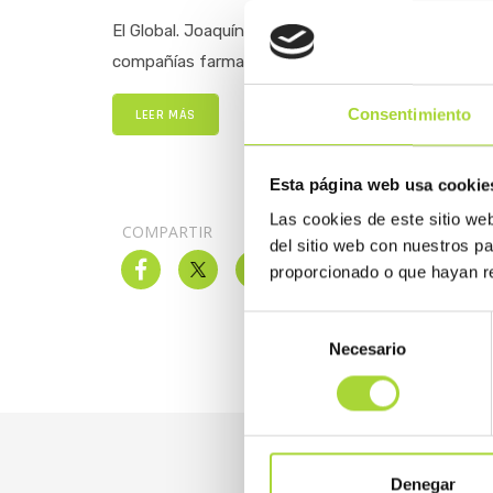
El Global. Joaquín Rodrigo presidirá y Ángel Luis R
compañías farmacéuticas que se han sumado a est
Consentimiento
LEER MÁS
Esta página web usa cookie
Las cookies de este sitio we
COMPARTIR
del sitio web con nuestros p
proporcionado o que hayan re
Selección
Necesario
de
consentimiento
Denegar