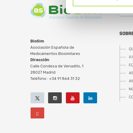
SOBRE
BioSim
Asociación Española de
Q
Medicamentos Biosimilares
JU
Dirección
E
Calle Condesa de Venadito, 1
28027 Madrid
A
Teléfono : +34 91 864 31 32
A
NO
C