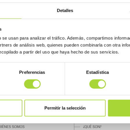
Detalles
s
b se usan para analizar el tráfico. Además, compartimos informa
artners de análisis web, quienes pueden combinarla con otra inf
copilado a partir del uso que haya hecho de sus servicios.
Preferencias
Estadística
Permitir la selección
 BIOSIM
SOBRE LOS BIOSIMILARES
UIÉNES SOMOS
¿QUÉ SON?