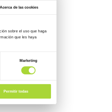
.
Acerca de las cookies
n la
idad de
ños.
ción sobre el uso que haga
ormación que les haya
 de los
Marketing
 400
bajo
Permitir todas
to por