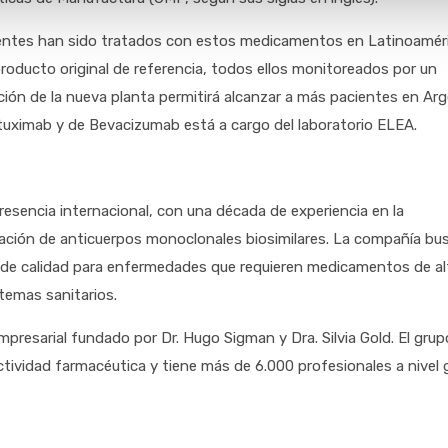
cientes han sido tratados con estos medicamentos en Latinoamér
producto original de referencia, todos ellos monitoreados por un
ción de la nueva planta permitirá alcanzar a más pacientes en Ar
ituximab y de Bevacizumab está a cargo del laboratorio ELEA.
sencia internacional, con una década de experiencia en la
lización de anticuerpos monoclonales biosimilares. La compañía bu
s de calidad para enfermedades que requieren medicamentos de al
stemas sanitarios.
resarial fundado por Dr. Hugo Sigman y Dra. Silvia Gold. El grup
tividad farmacéutica y tiene más de 6.000 profesionales a nivel g