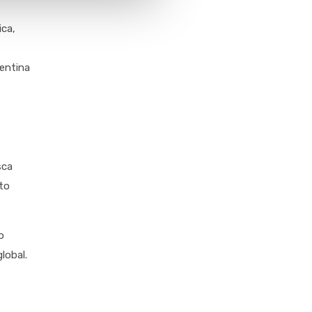
ica,
gentina
sca
to
o
lobal.