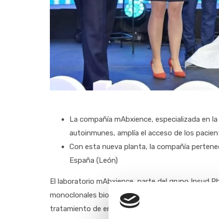
La compañía mAbxience, especializada en l
autoinmunes, amplía el acceso de los pacien
Con esta nueva planta, la compañía pertene
España (León)
El laboratorio mAbxience, parte del grupo Insud 
monoclonales biosimilares en Garín, provincia de 
tratamiento de enfermedades oncológicas y autoi