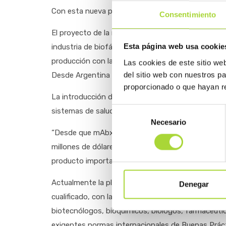
Con esta nueva planta, la compañía suma ya tres p
Consentimiento
El proyecto de la nueva planta argentina requirió 
Esta página web usa cookie
industria de biofármacos en Latinoamérica. Con s
producción con la posibilidad de cubrir la demand
Las cookies de este sitio we
del sitio web con nuestros p
Desde Argentina mAbxience exporta biosimilares a A
proporcionado o que hayan re
La introducción de biosimilares al mercado reduce e
Selección
sistemas de salud y permite incrementar la acces
Necesario
de
“Desde que mAbxience comenzó a comercializar ant
consentimiento
millones de dólares en divisas y por su sola presen
producto importado que existía en el país”, dest
Actualmente la planta cuenta con 162 empleados,
Denegar
cualificado, con la expectativa de crear 50 adici
biotecnólogos, bioquímicos, biólogos, farmacéutic
exigentes normas internacionales de Buenas Práct