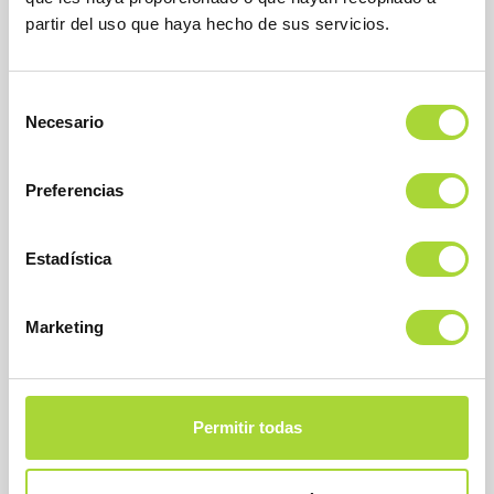
partir del uso que haya hecho de sus servicios.
Selección
Necesario
de
consentimiento
Preferencias
SOBRE BIOSIM
Estadística
QUIÉNES SOMOS
JUNTA DIRECTIVA
Marketing
EQUIPO
ASOCIADOS
ASOCIADOS ADHERIDOS
Permitir todas
NOTICIAS
CONTACTAR