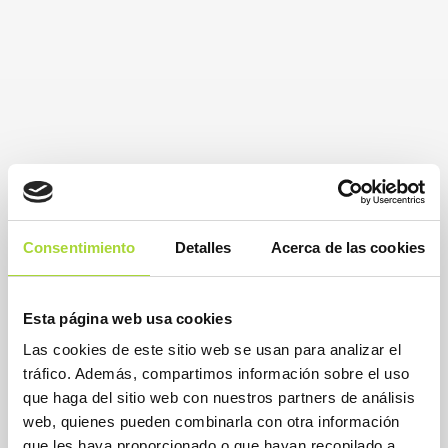
Consentimiento
Detalles
Acerca de las cookies
Esta página web usa cookies
BioSim
Las cookies de este sitio web se usan para analizar el
Asociación Española de Medicamentos Biosimilares
tráfico. Además, compartimos información sobre el uso
Dirección
que haga del sitio web con nuestros partners de análisis
Calle Condesa de Venadito, 1
web, quienes pueden combinarla con otra información
28027 Madrid
Teléfono : +34 91 864 31 32
que les haya proporcionado o que hayan recopilado a