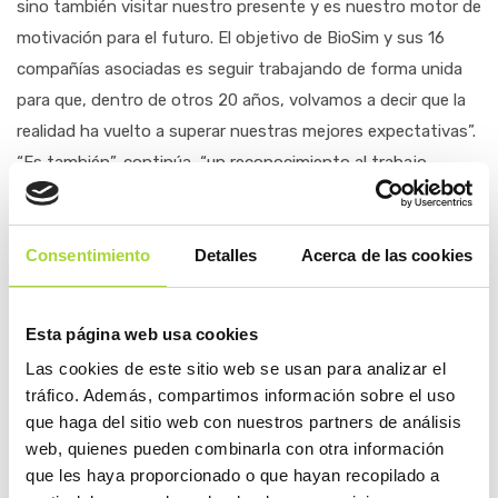
sino también visitar nuestro presente y es nuestro motor de
motivación para el futuro. El objetivo de BioSim y sus 16
compañías asociadas es seguir trabajando de forma unida
para que, dentro de otros 20 años, volvamos a decir que la
realidad ha vuelto a superar nuestras mejores expectativas”.
“Es también”, continúa, “un reconocimiento al trabajo
realizado por las agencias reguladoras europeas, que
diseñaron un marco específico e innovador para la
Consentimiento
Detalles
Acerca de las cookies
autorización de estos medicamentos. Este marco
garantista y exigente ha sido la base que ha permitido los
altos niveles de confianza y certidumbre en los biosimilares
Esta página web usa cookies
que hoy tienen profesionales y pacientes”.
Las cookies de este sitio web se usan para analizar el
tráfico. Además, compartimos información sobre el uso
Impacto real en cifras y calidad de vida
que haga del sitio web con nuestros partners de análisis
La trayectoria de estos 20 años deja hitos que han
web, quienes pueden combinarla con otra información
transformado el día a día de la sanidad española. La
que les haya proporcionado o que hayan recopilado a